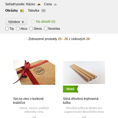
Seřadit podle:
Název
Cena
Obrázky
Tabulka
∨
Na skladě
(0)
Výrobce
Tip
Akce
Sleva
Novinka
Zobrazené produkty
25 - 26
z celkových
26
Nové
Set na víno v korkové
Silná dřevěná trojhranná
krabičce
tužka
Dárek, kterým potěšíte
Dřevěná tužka je ideální pro
milovníky vína.
vygravírování libovolného textu
Gravírování firemního loga nebo
dle vašeho přání.
od
od