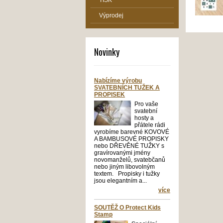
TISK
Výprodej
Novinky
Nabízíme výrobu
SVATEBNÍCH TUŽEK A
PROPISEK
Pro vaše
svatební
hosty a
přátele rádi
vyrobíme barevné KOVOVÉ
A BAMBUSOVÉ PROPISKY
nebo DŘEVĚNÉ TUŽKY s
gravírovanými jmény
novomanželů, svatebčanů
nebo jiným libovolným
textem. Propisky i tužky
jsou elegantním a...
více
SOUTĚŽ O Protect Kids
Stamp