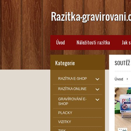
Úvod
Náležitosti razítka
Jak s
Kategorie
SOUTĚŽ 
RAZÍTKA E-SHOP
Úvod
RAZÍTKA ONLINE
GRAVÍROVÁNÍ E-
SHOP
PLACKY
VIZITKY