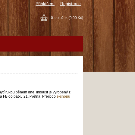
Přihlášení
Registrace
0
položek
(0,00 Kč)
 mytí rukou během dne. Inkoust je vyrobený z
a FB do pátku 21. května. Přejít do
e-shopu