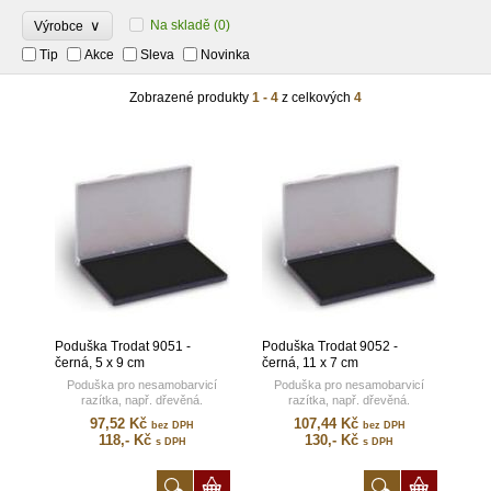
∨
Na skladě
(0)
Výrobce
Tip
Akce
Sleva
Novinka
Zobrazené produkty
1 - 4
z celkových
4
Poduška Trodat 9051 -
Poduška Trodat 9052 -
černá, 5 x 9 cm
černá, 11 x 7 cm
Poduška pro nesamobarvicí
Poduška pro nesamobarvicí
razítka, např. dřevěná.
razítka, např. dřevěná.
97,52 Kč
107,44 Kč
bez DPH
bez DPH
118,- Kč
130,- Kč
s DPH
s DPH