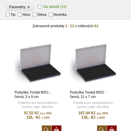
∨
Na skladě
(15)
Parametry
Tip
Akce
Sleva
Novinka
Zobrazené produkty
1 - 12
z celkových
61
Poduška Trodat 9051 -
Poduška Trodat 9052 -
černá, 5 x 9 cm
černá, 11 x 7 cm
Poduška pro nesamobarvicí
Poduška pro nesamobarvicí
razítka, např. dřevěná.
razítka, např. dřevěná.
97,52 Kč
107,44 Kč
bez DPH
bez DPH
118,- Kč
130,- Kč
s DPH
s DPH