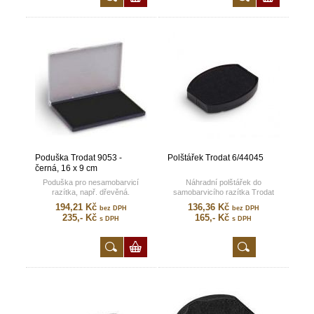
Poduška Trodat 9053 -
Polštářek Trodat 6/44045
černá, 16 x 9 cm
Poduška pro nesamobarvicí
Náhradní polštářek do
razítka, např. dřevěná.
samobarvicího razítka Trodat
Printy 44045.
194,21 Kč
136,36 Kč
bez DPH
bez DPH
235,- Kč
165,- Kč
s DPH
s DPH