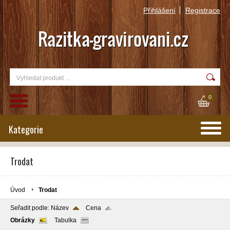
Přihlášení
Registrace
0
Kategorie
Trodat
Úvod
Trodat
Seřadit podle:
Název
Cena
Obrázky
Tabulka