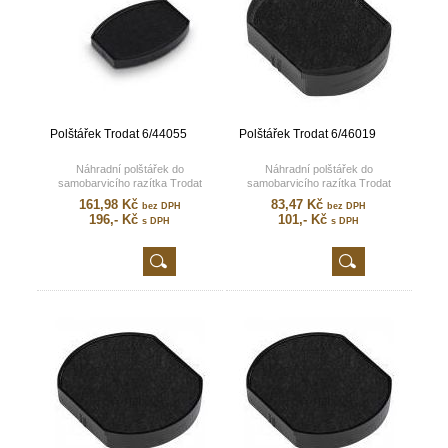
Polštářek Trodat 6/44055
Polštářek Trodat 6/46019
Náhradní polštářek do
Náhradní polštářek do
samobarvicího razítka Trodat
samobarvicího razítka Trodat
Printy 44055.
Printy 46019.
161,98 Kč
83,47 Kč
bez DPH
bez DPH
196,- Kč
101,- Kč
s DPH
s DPH