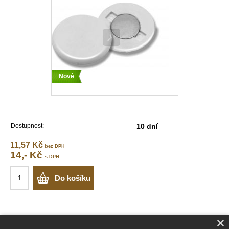
Nové
Dostupnost:
10 dní
11,57 Kč
bez DPH
14,- Kč
s DPH
Do košíku
×
Popis
Hodnocení zboží