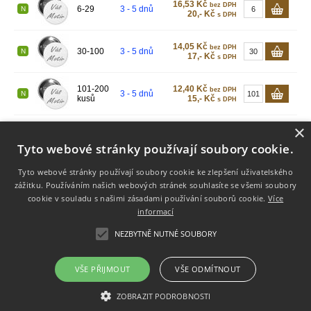
16,53 Kč
bez DPH
6-29
3 - 5 dnů
N
20,- Kč
s DPH
14,05 Kč
bez DPH
30-100
3 - 5 dnů
N
17,- Kč
s DPH
101-200
12,40 Kč
bez DPH
3 - 5 dnů
N
kusů
15,- Kč
s DPH
×
Popis
Hodnocení zboží
Tyto webové stránky používají soubory cookie.
Tyto webové stránky používají soubory cookie ke zlepšení uživatelského
Info
zážitku. Používáním našich webových stránek souhlasíte se všemi soubory
cookie v souladu s našimi zásadami používání souborů cookie.
Více
Dodání zboží
informací
Obchodní podmínky
Doprava
NEZBYTNĚ NUTNÉ SOUBORY
Kontakt
VŠE PŘIJMOUT
VŠE ODMÍTNOUT
ZOBRAZIT PODROBNOSTI
Copyright 2021 - 2026 © razitka-