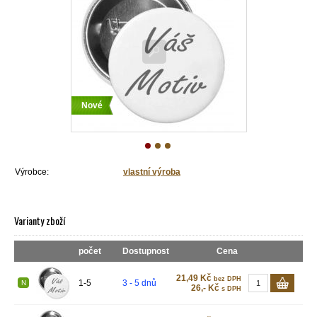
Nové
Výrobce:
vlastní výroba
Varianty zboží
počet
Dostupnost
Cena
21,49 Kč
bez DPH
1-5
3 - 5 dnů
N
26,- Kč
s DPH