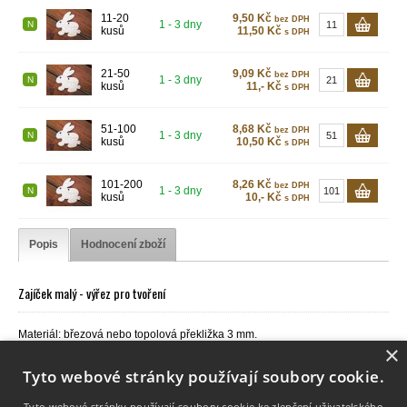
11-20
9,50 Kč
bez DPH
1 - 3 dny
N
kusů
11,50 Kč
s DPH
21-50
9,09 Kč
bez DPH
1 - 3 dny
N
kusů
11,- Kč
s DPH
51-100
8,68 Kč
bez DPH
1 - 3 dny
N
kusů
10,50 Kč
s DPH
101-200
8,26 Kč
bez DPH
1 - 3 dny
N
kusů
10,- Kč
s DPH
Popis
Hodnocení zboží
Zajíček malý - výřez pro tvoření
Materiál: březová nebo topolová překližka 3 mm.
Velikost: 60 x 60 mm.
×
Dekorace je určená pro zavěšení v interiéru.
Tyto webové stránky používají soubory cookie.
Tyto webové stránky používají soubory cookie ke zlepšení uživatelského