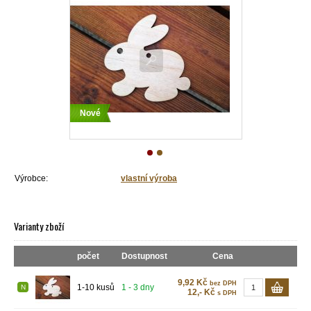
Nové
Výrobce:
vlastní výroba
Varianty zboží
počet
Dostupnost
Cena
9,92 Kč
bez DPH
1-10 kusů
1 - 3 dny
N
12,- Kč
s DPH